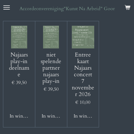
Ga
Accordeonvereniging
"Kunst Na Arbeid" Goor
direct
naar
de
hoofdinhoud
Najaars
niet
Entree
play-in
spelende
kaart
deelnam
partner
Najaars
e
najaars
concert
play-in
7
€ 39,50
novembe
€ 39,50
r 2026
€ 10,00
In winkelwagen
In winkelwagen
In winkelwagen