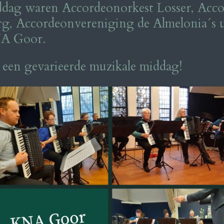
ddag waren Accordeonorkest Losser, Acc
rg, Accordeonvereniging de Almelonia´s u
NA Goor.
een gevarieerde muzikale middag!