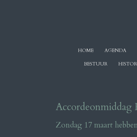
Ga
direct
naar
de
hoofdinhoud
HOME
AGENDA
BESTUUR
HISTOR
Accordeonmiddag H
Zondag 17 maart hebben