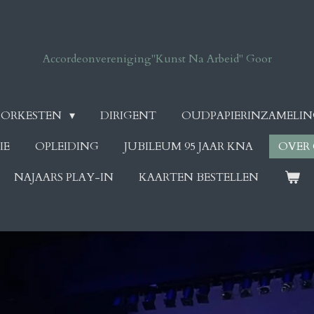
Accordeonvereniging
"Kunst Na Arbeid" Goor
ORKESTEN
DIRIGENT
OUDPAPIERINZAMELI
IE
OPLEIDING
JUBILEUM 95 JAAR KNA
OVER
NAJAARS PLAY-IN
KAARTEN BESTELLEN