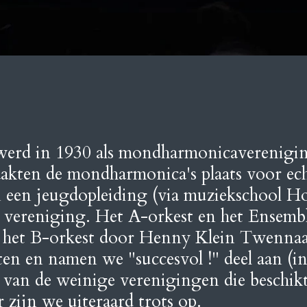
erd in 1930 als mondharmonicaverenigin
maakten de mondharmonica's plaats voor ec
en een jeugdopleiding (via muziekschool 
e vereniging. Het A-orkest en het Ensemb
, het B-orkest door Henny Klein Twennaar
en en namen we "succesvol !" deel aan (in
van de weinige verenigingen die beschikt
 zijn we uiteraard trots op.