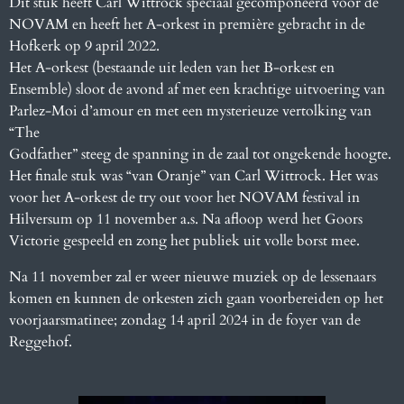
Dit stuk heeft Carl Wittrock speciaal
gecomponeerd voor de
NOVAM en heeft het A-orkest in première gebracht in de
Hofkerk op
9 april 2022.
Het A-orkest (bestaande uit leden van het B-orkest en
Ensemble) sloot de avond af met een
krachtige uitvoering van
Parlez-Moi d’amour en met een mysterieuze vertolking van
“The
Godfather” steeg de spanning in de zaal tot ongekende hoogte.
Het finale stuk was “van
Oranje” van Carl Wittrock. Het was
voor het A-orkest de try out voor het NOVAM festival in
Hilversum op 11 november a.s. Na afloop werd het Goors
Victorie gespeeld en zong het
publiek uit volle borst mee.
Na 11 november zal er weer nieuwe muziek op de lessenaars
komen en kunnen de orkesten zich gaan voorbereiden op het
voorjaarsmatinee; zondag 14
april 2024 in de foyer van de
Reggehof.