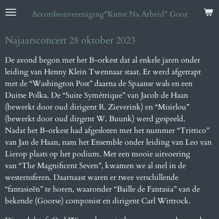
Ga
Accordeonvereniging
"Kunst Na Arbeid" Goor
direct
naar
Najaarsconcert 28 oktober 2023
de
hoofdinhoud
De avond begon met het B-orkest dat al enkele jaren onder
leiding van Henny
Klein Twennaar staat. Er werd afgetrapt
met de “Washington Post” daarna de Spaanse wals
en een
Duitse Polka. De “Suite Symétrique” van Jacob de Haan
(bewerkt door oud dirigent R.
Zieverink) en “Misirlou”
(bewerkt door oud dirgent W. Buunk) werd gespeeld.
Nadat het B-orkest had afgesloten met het nummer “Trittico”
van Jan de Haan, nam het
Ensemble onder leiding van Leo van
Lierop plaats op het podium. Met een mooie uitvoering
van “The Magnificent Seven”, kwamen we al snel in de
westernsferen. Daarnaast waren er
twee verschillende
“fantasieën” te horen, waaronder “Baille de Fantasia” van de
bekende
(Goorse) componist en dirigent Carl Wittrock.