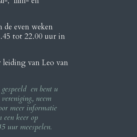
al-, film- en
in de even weken
45 tot 22.00 uur in
r leiding van Leo van
n gespeeld en bent u
 vereniging., neem
oor meer informatie
m een keer op
45 uur meespelen.