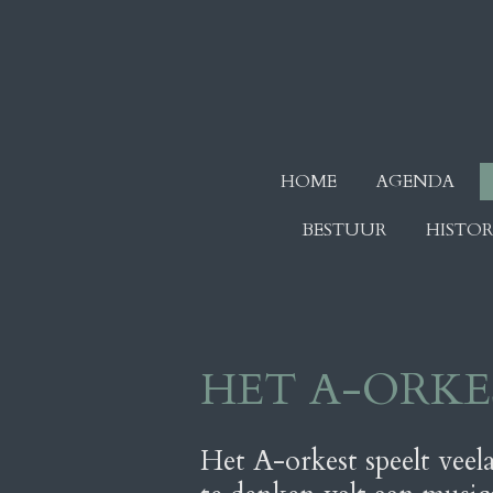
Ga
direct
naar
de
hoofdinhoud
HOME
AGENDA
BESTUUR
HISTOR
HET A-ORKE
Het A-orkest speelt veela