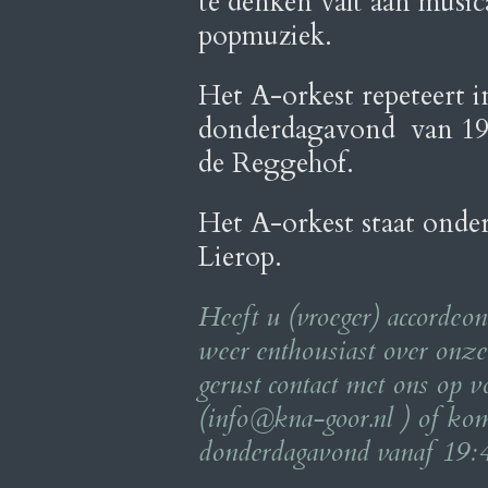
te denken valt aan music
popmuziek.
Het A-orkest repeteert 
donderdagavond van 19.
de Reggehof.
Het A-orkest staat onde
Lierop.
Heeft u (vroeger) accordeo
weer enthousiast over onze
gerust contact met ons op v
(info@kna-goor.nl ) of ko
donderdagavond vanaf 19: