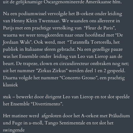
uit de gelijknamige Oscargenomineerde Amerikaanse film.
Na een podiumwissel vervolgde het B-orkest onder
leiding
van Henny Klein Twennaar. We waanden ons allereerst in
Parijs met een prachtige vertolking van
“Fleur de Paris”,
waarna we weer terugkeerden naar onze hoofdstad met “De
Jordaan Wals”. Ook werd, met
“Tarantella Tortorella, het
publiek in Italiaanse sferen gebracht. Na een gezellige pauze
was het Ensemble onder
leiding van Leo van Lierop aan de
beurt. De trapeze, clown en circusdirecteur ontbraken nog net;
uit het nummer
”Zirkus Zirkus” werden deel 1 en 2 gespeeld.
Daarna volgde het nummer “Concerto Grosso”, een prachtig
klassiek
stuk – bewerkt door dirigent Leo van Lierop en tot slot speelde
het Ensemble “Divertimento”.
Het matinee werd
afgesloten door het A-orkest met Präludium
und Fuge in a-moll, Tango Sentimentale en tot slot het
swingende