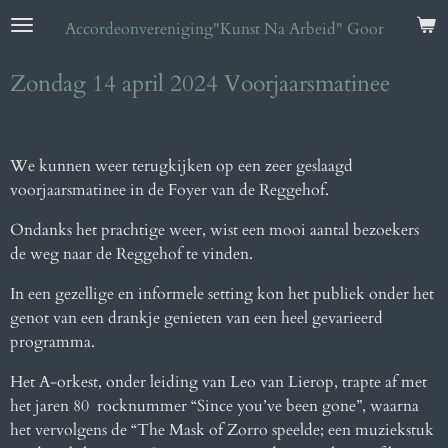
Ga
Accordeonvereniging
"Kunst Na Arbeid" Goor
direct
naar
Zondag 14 april 2024 Voorjaarsmatinee
de
hoofdinhoud
We kunnen weer terugkijken op een zeer geslaagd
voorjaarsmatinee in de Foyer van de Reggehof.
Ondanks het prachtige weer, wist een mooi aantal bezoekers
de weg naar de Reggehof te vinden.
In een gezellige en informele setting kon het publiek onder het
genot van een drankje genieten van een
heel gevarieerd
programma.
Het A-orkest, onder leiding van Leo van Lierop, trapte af met
het jaren 80
rocknummer “Since you’ve been gone”, waarna
het vervolgens de “The Mask of Zorro speelde; een muziekstuk