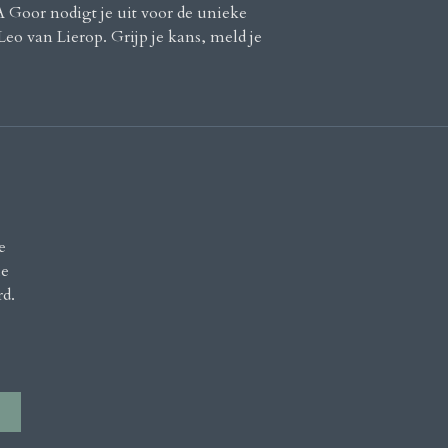
Goor nodigt je uit voor de unieke
eo van Lierop. Grijp je kans, meld je
e
le
rd.