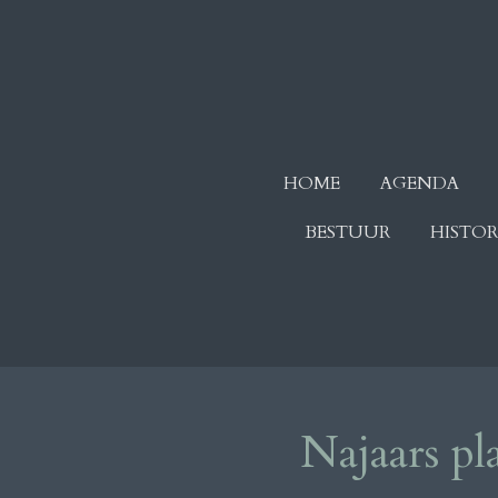
Ga
direct
naar
de
hoofdinhoud
HOME
AGENDA
BESTUUR
HISTOR
Najaars pl