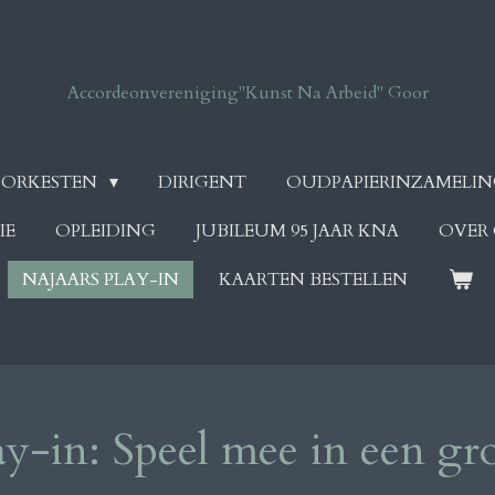
Accordeonvereniging
"Kunst Na Arbeid" Goor
ORKESTEN
DIRIGENT
OUDPAPIERINZAMELI
IE
OPLEIDING
JUBILEUM 95 JAAR KNA
OVER
NAJAARS PLAY-IN
KAARTEN BESTELLEN
ay-in: Speel mee in een gro