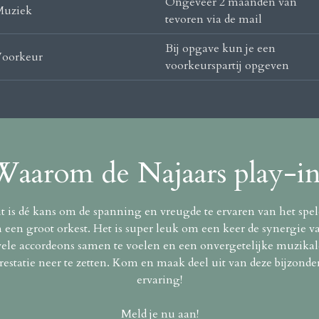
Ongeveer 2 maanden van
uziek
tevoren via de mail
Bij opgave kun je een
oorkeur
voorkeurspartij opgeven
Waarom de Najaars play-in
t is dé kans om de spanning en vreugde te ervaren van het spe
n een groot orkest. Het is super leuk om een keer de synergie v
vele accordeons samen te voelen en een onvergetelijke muzikal
restatie neer te zetten. Kom en maak deel uit van deze bijzonde
ervaring!
Meld je nu aan!