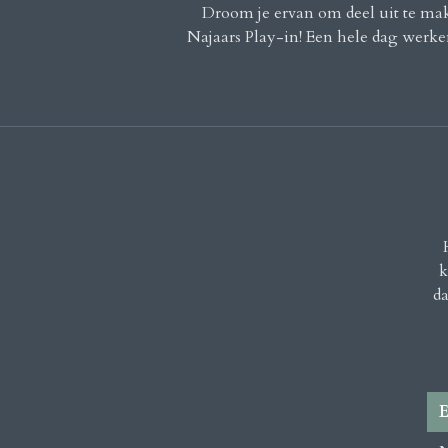
Droom je ervan om deel uit te ma
Najaars Play-in! Een hele dag werken
k
da
E