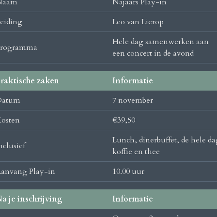
Naam
Najaars Play-in
eiding
Leo van Lierop
Hele dag samenwerken aan
Programma
een concert in de avond
raktische zaken
Informatie
Datum
7 november
osten
€39,50
Lunch, dinerbuffet, de hele da
nclusief
koffie en thee
anvang Play-in
10.00 uur
a je inschrijving
Informatie